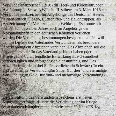
Verwundetenabzeichen (1918) für Heer- und Kolonialtruppen,
Ausführung in SchwarzWilhelm II. stiftete am 3. März 1918 ein
Verwundetenabzeichen für Angehörige des Deutschen Heeres
(einschließlich Flieger-, Luftschiffer- und Ballontruppen) als
Auszeichnung für Verletzungen im Weltkrieg. Es konnte seit
dem 8. Juli desselben Jahres auch an Angehörige der
Kolonialtruppen in den deutschen Kolonien verliehen
werden.Die Verleihungsbestimmungen besagten u. a.: Ich will
den im Dienste des Vaterlandes Verwundeten als besondere
Anerkennung ein Abzeichen verleihen. Das Abzeichen soll die
auszeichnen, die für das Vaterland geblutet haben oder im
Kriegsgebiet durch feindliche Einwirkung ihre Gesundheit
verloren haben und infolgedessen dienstunfähig sind.Das
Abzeichen wurde in drei Stufen verliehen:in Schwarz (für ein-
und zweimalige Verwundung)in Silber (für drei- und viermalige
Verwundung)in Gold (für fünf- und mehrmalige Verwundung)
(Wikipedia)
Da die Stiftung des Verwundetenabzeichens erst gegen
Kriegsende erfolgte, dauerte die Verleihung der im Kriege
verwundeten Kämpfer noch bis viele Jahre nach dem Krieg an.