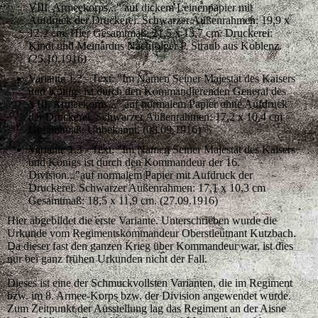
VIII. Armeekorps..." auf dickem Leinenpapier mit
Aufdruck der Druckerei. Schwarzer Außenrahmen: 19,9 x
12,2 cm. Hier Gesamtmaß: 21,5 x 13,7 cm. Druckerei:
Kindt und Meinardus Nachfolger P. Straub aus Koblenz.
(25.10.1916)
Variante 1.2 - Text: "Im Namen Seiner Majestät des Kaisers
und Königs ist durch den Kommandierenden General des
VIII. Armeekorps..." auf normalem Papier ohne Aufdruck
der Druckerei. Schwarzer Außenrahmen: 17,2 x 10,4 cm
Gesamtmaß: Unbekannt. (08.09.1916)
Variante 1.3 - Text: "Im Namen Seiner Majestät des Kaisers
und Königs ist durch den Kommandeur der 16.
Division..."auf normalem Papier mit Aufdruck der
Druckerei. Schwarzer Außenrahmen: 17,1 x 10,3 cm
Gesamtmaß: 18,5 x 11,9 cm. (27.09.1916)
Hier abgebildet die erste Variante. Unterschrieben wurde die
Urkunde vom Regimentskommandeur Oberstleutnant Kutzbach.
Da dieser fast den ganzen Krieg über Kommandeur war, ist dies
nur bei ganz frühen Urkunden nicht der Fall.
Dieses ist eine der Schmuckvollsten Varianten, die im Regiment
bzw. im 8. Armee-Korps bzw. der Division angewendet wurde.
Zum Zeitpunkt der Ausstellung lag das Regiment an der Aisne