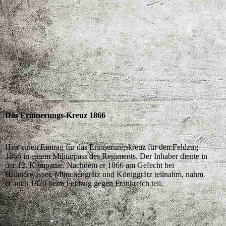
Das Erinnerungs-Kreuz 1866
Hier einen Eintrag für das Erinnerungskreuz für den Feldzug
1866 in einem Militärpass des Regiments. Der Inhaber diente in
der 12. Kompanie. Nachdem er 1866 am Gefecht bei
Hühnerwasser, Münchengrätz und Königgrätz teilnahm, nahm
er auch 1870 beim Feldzug gegen Frankreich teil.