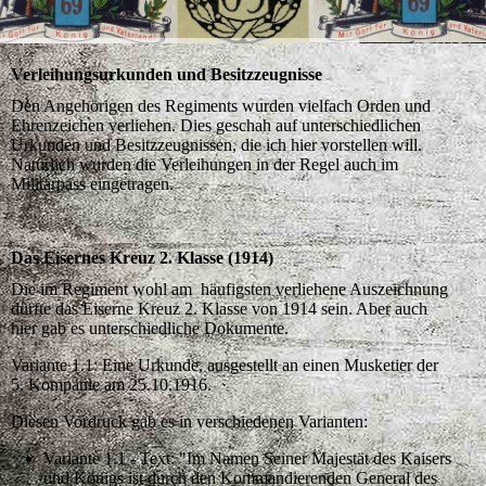
Verleihungsurkunden und Besitzzeugnisse
Den Angehörigen des Regiments wurden vielfach Orden und
Ehrenzeichen verliehen. Dies geschah auf unterschiedlichen
Urkunden und Besitzzeugnissen, die ich hier vorstellen will.
Natürlich wurden die Verleihungen in der Regel auch im
Militärpass eingetragen.
Das Eisernes Kreuz 2. Klasse (1914)
Die im Regiment wohl am häufigsten verliehene Auszeichnung
dürfte das Eiserne Kreuz 2. Klasse von 1914 sein. Aber auch
hier gab es unterschiedliche Dokumente.
Variante 1.1: Eine Urkunde, ausgestellt an einen Musketier der
5. Kompanie am 25.10.1916.
Diesen Vordruck gab es in verschiedenen Varianten:
Variante 1.1 - Text: "Im Namen Seiner Majestät des Kaisers
und Königs ist durch den Kommandierenden General des