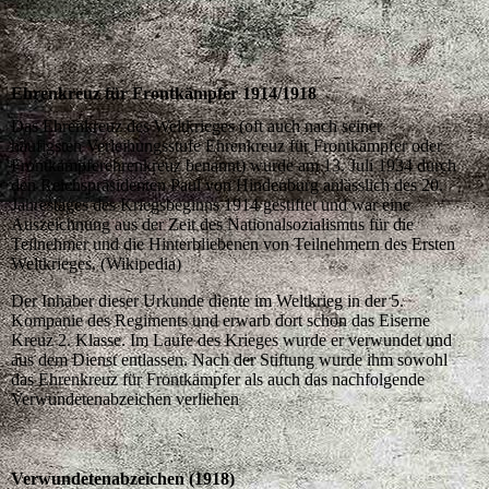
Ehrenkreuz für Frontkämpfer 1914/1918
Das Ehrenkreuz des Weltkrieges (oft auch nach seiner
häufigsten Verleihungsstufe Ehrenkreuz für Frontkämpfer oder
Frontkämpferehrenkreuz benannt) wurde am 13. Juli 1934 durch
den Reichspräsidenten Paul von Hindenburg anlässlich des 20.
Jahrestages des Kriegsbeginns 1914 gestiftet und war eine
Auszeichnung aus der Zeit des Nationalsozialismus für die
Teilnehmer und die Hinterbliebenen von Teilnehmern des Ersten
Weltkrieges. (Wikipedia)
Der Inhaber dieser Urkunde diente im Weltkrieg in der 5.
Kompanie des Regiments und erwarb dort schon das Eiserne
Kreuz 2. Klasse. Im Laufe des Krieges wurde er verwundet und
aus dem Dienst entlassen. Nach der Stiftung wurde ihm sowohl
das Ehrenkreuz für Frontkämpfer als auch das nachfolgende
Verwundetenabzeichen verliehen
Verwundetenabzeichen (1918)