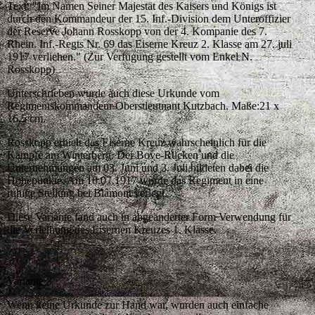
Text: "Im Namen Seiner Majestät des Kaisers und Königs ist
durch den Kommandeur der 15. Inf.-Division dem Unteroffizier
der Reserve Johann Rosskopp von der 4. Kompanie des 7.
Rhein. Inf.-Regts Nr. 69 das Eiserne Kreuz 2. Klasse am 27. juli
1917 verliehen." (Zur Verfügung gestellt vom Enkel N.
Rosskopp)
Unterschrieben wurde auch diese Urkunde vom
Regimentskommandeur Oberstleutnant Kutzbach. Maße:21 x
16,5 cm.
Rosskopp erhielt das Eiserne Kreuz wahrscheinlich für die
Kämpfe am Winterberg. Der Bove-Rücken und die
Unternehmungen am 03. Juni und 3. Juli bildeten dabei die
Höhepunkte. Am 10.07.1917 wurde das Regiment in eine
ruhige Stellung bei Blâmont verlegt.
Diese Variante fand auch in abgeänderter Form Verwendung für
die Verleihung des Eisernen Kreuzes 1. Klasse.
Variante 3
Wenn keine Urkunde zur Hand war, wurden auch einfache