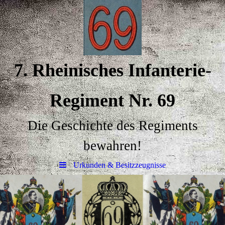
7.
Rheinisches Infanterie
-
Regiment
Nr. 69
Die Geschichte des Regiments
bewahren!
Urkunden & Besitzzeugnisse