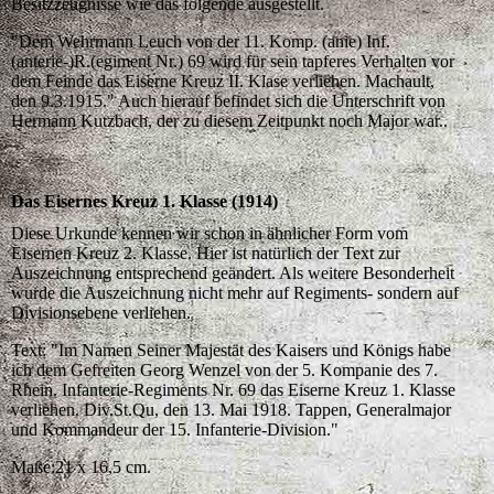
Besitzzeugnisse wie das folgende ausgestellt.
"Dem Wehrmann Leuch von der 11. Komp. (anie) Inf.
(anterie-)R.(egiment Nr.) 69 wird für sein tapferes Verhalten vor
dem Feinde das Eiserne Kreuz II. Klase verliehen. Machault,
den 9.3.1915." Auch hierauf befindet sich die Unterschrift von
Hermann Kutzbach, der zu diesem Zeitpunkt noch Major war..
Das Eisernes Kreuz 1. Klasse (1914)
Diese Urkunde kennen wir schon in ähnlicher Form vom
Eisernen Kreuz 2. Klasse. Hier ist natürlich der Text zur
Auszeichnung entsprechend geändert. Als weitere Besonderheit
wurde die Auszeichnung nicht mehr auf Regiments- sondern auf
Divisionsebene verliehen.
Text: "Im Namen Seiner Majestät des Kaisers und Königs habe
ich dem Gefreiten Georg Wenzel von der 5. Kompanie des 7.
Rhein. Infanterie-Regiments Nr. 69 das Eiserne Kreuz 1. Klasse
verliehen. Div.St.Qu, den 13. Mai 1918. Tappen, Generalmajor
und Kommandeur der 15. Infanterie-Division."
Maße:21 x 16,5 cm.